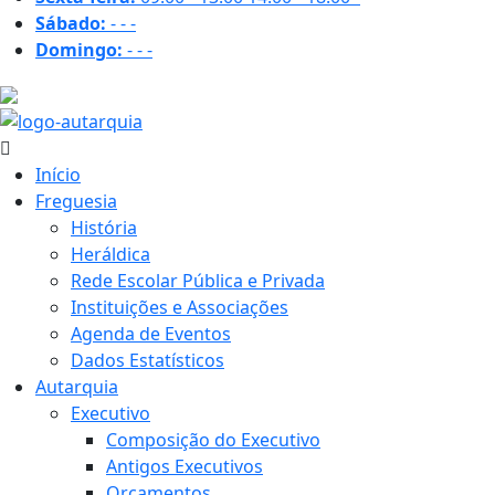
Sábado:
-
-
-
Domingo:
-
-
-
19.5 ºC
Início
Freguesia
História
Heráldica
Rede Escolar Pública e Privada
Instituições e Associações
Agenda de Eventos
Dados Estatísticos
Autarquia
Executivo
Composição do Executivo
Antigos Executivos
Orçamentos