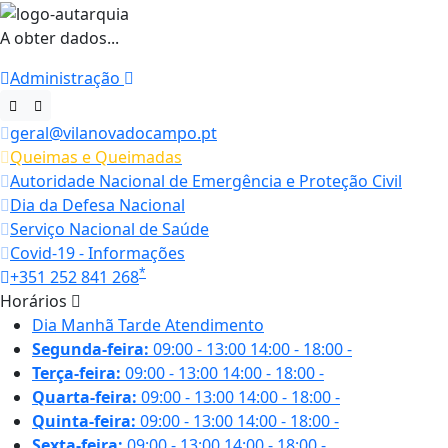
A obter dados...
Administração
geral@vilanovadocampo.pt
Queimas e Queimadas
Autoridade Nacional de Emergência e Proteção Civil
Dia da Defesa Nacional
Serviço Nacional de Saúde
Covid-19 - Informações
*
+351 252 841 268
Horários
Dia
Manhã
Tarde
Atendimento
Segunda-feira:
09:00 - 13:00
14:00 - 18:00
-
Terça-feira:
09:00 - 13:00
14:00 - 18:00
-
Quarta-feira:
09:00 - 13:00
14:00 - 18:00
-
Quinta-feira:
09:00 - 13:00
14:00 - 18:00
-
Sexta-feira:
09:00 - 13:00
14:00 - 18:00
-