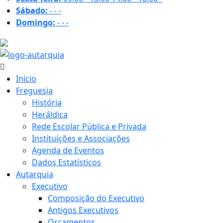
Sábado:
-
-
-
Domingo:
-
-
-
19.1 ºC
Início
Freguesia
História
Heráldica
Rede Escolar Pública e Privada
Instituições e Associações
Agenda de Eventos
Dados Estatísticos
Autarquia
Executivo
Composição do Executivo
Antigos Executivos
Orçamentos